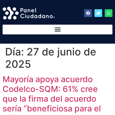
Día:
27 de junio de
2025
Mayoría apoya acuerdo
Codelco-SQM: 61% cree
que la firma del acuerdo
sería “beneficiosa para el