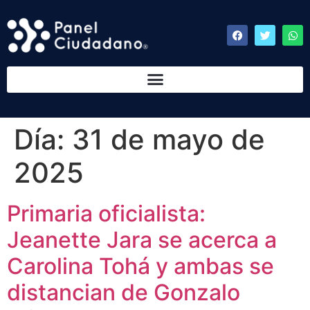
Día:
31 de mayo de
2025
Primaria oficialista:
Jeanette Jara se acerca a
Carolina Tohá y ambas se
distancian de Gonzalo