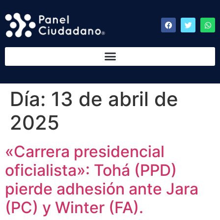
Día:
13 de abril de
2025
«Carrera presidencial
oficialista»: Tohá (PPD)
pierde adhesión ante Jara
(PC) y Winter (FA).