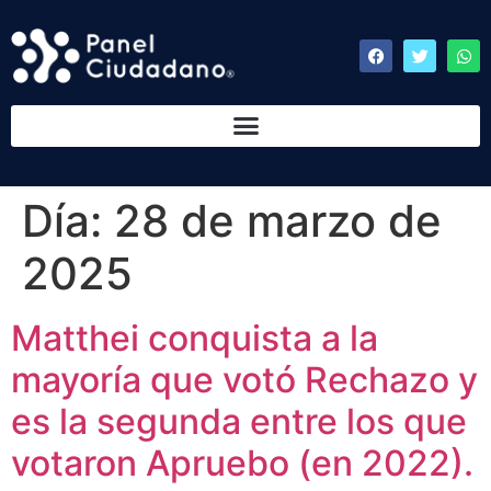
Día:
28 de marzo de
2025
Matthei conquista a la
mayoría que votó Rechazo y
es la segunda entre los que
votaron Apruebo (en 2022).