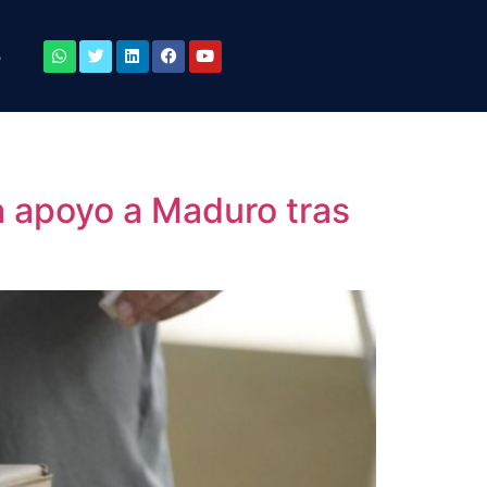
o
 apoyo a Maduro tras