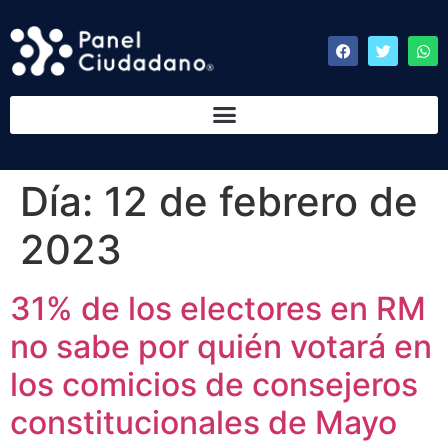
Día:
12 de febrero de
2023
31% de los electores en RM
no sabe por quién votará en
los comicios de consejeros
constitucionales de Mayo