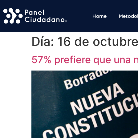
Home
Metodol
Día:
16 de octubr
57% prefiere que una n